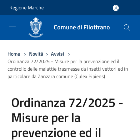
Salta al contenuto principale
Regione Marche
Comune di Filottrano
Home
>
Novità
>
Avvisi
>
Ordinanza 72/2025 - Misure per la prevenzione ed il
controllo delle malattie trasmesse da insetti vettori ed in
particolare da Zanzara comune (Culex Pipiens)
Ordinanza 72/2025 -
Misure per la
prevenzione ed il