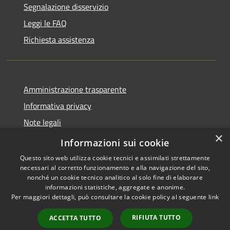
Segnalazione disservizio
Leggi le FAQ
Richiesta assistenza
Amministrazione trasparente
Informativa privacy
Note legali
×
Dichiarazione di accessibilità
Informazioni sui cookie
Questo sito web utilizza cookie tecnici e assimilati strettamente
necessari al corretto funzionamento e alla navigazione del sito,
nonché un cookie tecnico analitico al solo fine di elaborare
informazioni statistiche, aggregate e anonime.
RSS
Copyright © 2026 • Comune di
Per maggiori dettagli, può consultare la cookie policy al seguente
link
Accessibilità
Filottrano • Powered by
Privacy
Municipium
Accesso
•
RIFIUTA TUTTO
ACCETTA TUTTO
Cookie
redazione